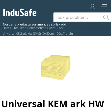
Start
/
Produkter
/
Absorbenter
/
Kem
/
Ark
/
Universal KEM ark HW (SMS) 40x50cm, 100st/frp, Gul
Universal KEM ark HW