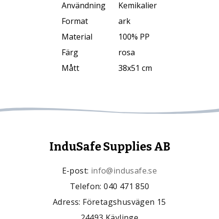
Användning
Kemikalier
Format
ark
Material
100% PP
Färg
rosa
Mått
38x51 cm
InduSafe Supplies AB
E-post:
info@indusafe.se
Telefon: 040 471 850
Adress: Företagshusvägen 15
24493 Kävlinge