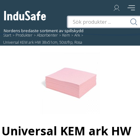
Start
/
Produkter
/
Absorbenter
/
Kem
/
Ark
/
Universal KEM ark HW 38x51cm, 50st/frp, Rosa
Universal KEM ark HW