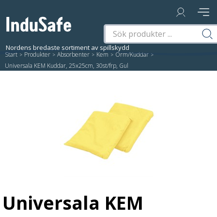
Start
/
Produkter
/
Absorbenter
/
Kem
/
Orm/Kuddar
/
Universala KEM Kuddar, 25x25cm, 30st/frp, Gul
Universala KEM