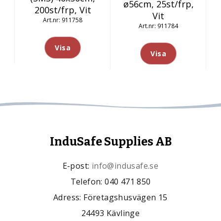
ø56cm, 25st/frp,
200st/frp, Vit
Vit
911758
911784
Visa
Visa
InduSafe Supplies AB
E-post:
info@indusafe.se
Telefon: 040 471 850
Adress: Företagshusvägen 15
24493 Kävlinge