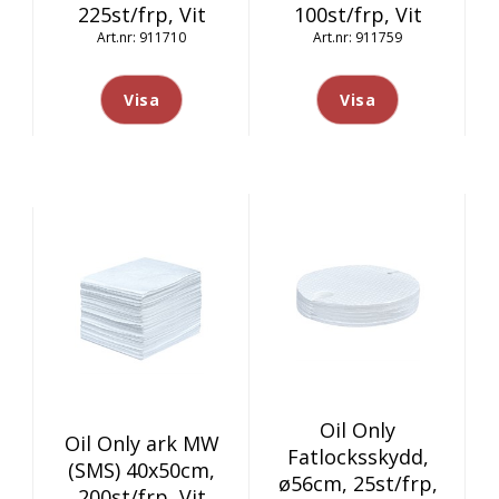
225st/frp, Vit
100st/frp, Vit
911710
911759
Visa
Visa
Oil Only
Oil Only ark MW
Fatlocksskydd,
(SMS) 40x50cm,
ø56cm, 25st/frp,
200st/frp, Vit