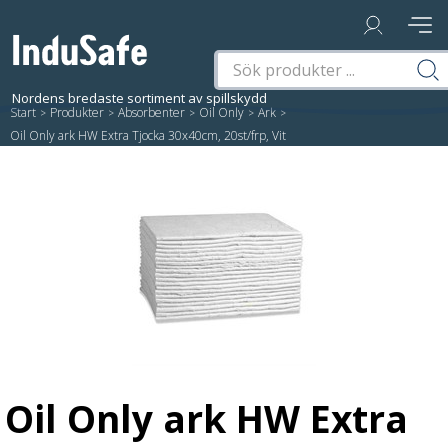
Start
/
Produkter
/
Absorbenter
/
Oil Only
/
Ark
/
Oil Only ark HW Extra Tjocka 30x40cm, 20st/frp, Vit
Oil Only ark HW Extra