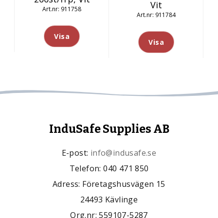
Vit
911758
911784
Visa
Visa
InduSafe Supplies AB
E-post:
info@indusafe.se
Telefon: 040 471 850
Adress: Företagshusvägen 15
24493 Kävlinge
Org.nr: 559107-5287