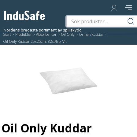
Start
/
Produkter
/
Absorbenter
/
Oil Only
/
Ormar/Kuddar
/
Oil Only Kuddar 25x25cm, 32st/frp, Vit
Oil Only Kuddar