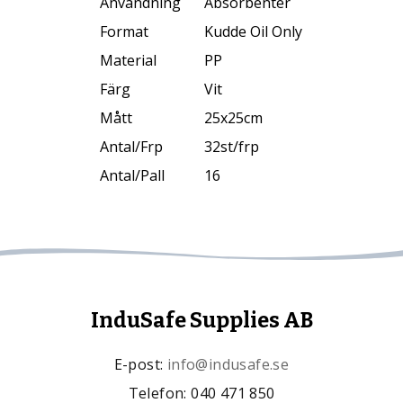
Användning
Absorbenter
Format
Kudde Oil Only
Material
PP
Färg
Vit
Mått
25x25cm
Antal/Frp
32st/frp
Antal/Pall
16
InduSafe Supplies AB
E-post:
info@indusafe.se
Telefon: 040 471 850