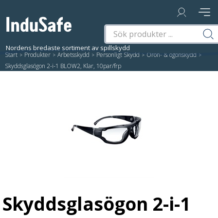
Start
/
Produkter
/
Arbetsskydd
/
Personligt Skydd
/
Öron- & ögonskydd
/
Skyddsglasögon 2-i-1 BLOW2, Klar, 10par/frp
Skyddsglasögon 2-i-1