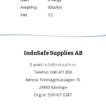
Antal/Frp
50st/krt
Vikt
7.2
InduSafe Supplies AB
E-post:
info@indusafe.se
Telefon: 040 471 850
Adress: Företagshusvägen 15
24493 Kävlinge
Org.nr: 559107-5287