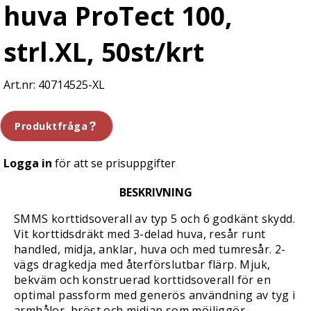
huva ProTect 100,
strl.XL, 50st/krt
40714525-XL
Produktfråga
Logga in
för att se prisuppgifter
BESKRIVNING
SMMS korttidsoverall av typ 5 och 6 godkänt skydd.
Vit korttidsdräkt med 3-delad huva, resår runt
handled, midja, anklar, huva och med tumresår. 2-
vägs dragkedja med återförslutbar flärp. Mjuk,
bekväm och konstruerad korttidsoverall för en
optimal passform med generös användning av tyg i
armhålor, bröst och midjan som möjliggör