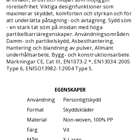
rörelsefrihet. Viktiga designfunktioner som
maximerar skyddet, komforten och styrkan och för
att underlätta påtagning- och avtagning. Sydd söm
- en stark tät söm på insidan med höga
partikelbarriäregenskaper. Användningsområden:
Damm- och partikelskydd, Asbesthantering,
Hantering och blandning av pulver, Allmänt
underhållsarbete, Bygg- och konstruktionsarbete.
Märkningar CE, Cat III, EN1073-2 *, EN13034 :2005
Type 6, ENISO13982-1:2004 Type 5.
EGENSKAPER
Användning
Personligtskydd
Format
Skyddskläder
Material
Non-woven, 100% PP
Färg
Vit
Mått
X-Large