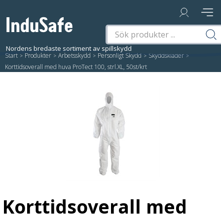
Start
/
Produkter
/
Arbetsskydd
/
Personligt Skydd
/
Skyddskläder
/
Korttidsoverall med huva ProTect 100, strl.XL, 50st/krt
Korttidsoverall med