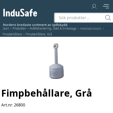
Start
/
Produkter
/
Avfallshantering, Städ & Emballage
/
Avfallsbehållare
/
Fimpbehållare
/
Fimpbehållare, Grå
Fimpbehållare, Grå
26800