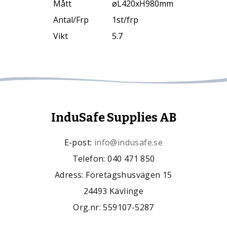
Mått
øL420xH980mm
Antal/Frp
1st/frp
Vikt
5.7
InduSafe Supplies AB
E-post:
info@indusafe.se
Telefon: 040 471 850
Adress: Företagshusvägen 15
24493 Kävlinge
Org.nr: 559107-5287