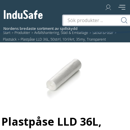
Start
/
Produkter
/
Avfallshantering, Städ & Emballage
/
Säckar&Påsar
/
Plastsäck
/
Plastpåse LLD 36L, 50st/rl, 10rl/krt, 35my, Transparent
Plastpåse LLD 36L,