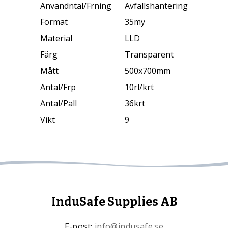
Användntal/Frning
Avfallshantering
Format
35my
Material
LLD
Färg
Transparent
Mått
500x700mm
Antal/Frp
10rl/krt
Antal/Pall
36krt
Vikt
9
InduSafe Supplies AB
E-post:
info@indusafe.se