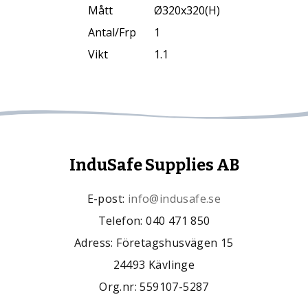
Mått
Ø320x320(H)
Antal/Frp
1
Vikt
1.1
InduSafe Supplies AB
E-post:
info@indusafe.se
Telefon: 040 471 850
Adress: Företagshusvägen 15
24493 Kävlinge
Org.nr: 559107-5287