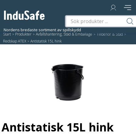
Start
/
Produkter
/
Avfallshantering, Städ & Emballage
/
Tillbehör & Städ
/
Redskap ATEX
/
Antistatisk 15L hink
Antistatisk 15L hink