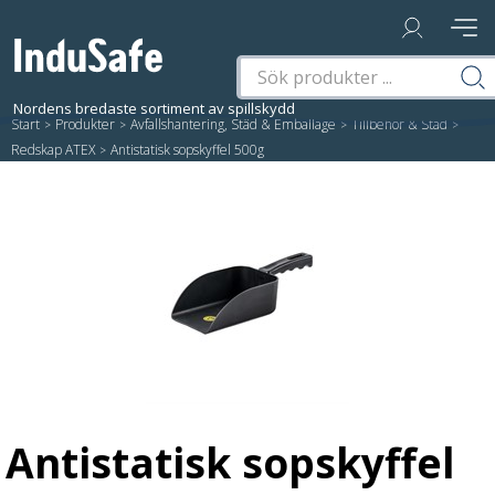
Start
/
Produkter
/
Avfallshantering, Städ & Emballage
/
Tillbehör & Städ
/
Redskap ATEX
/
Antistatisk sopskyffel 500g
Antistatisk sopskyffel