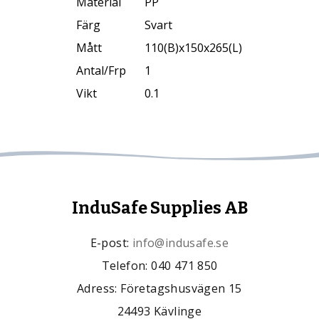
Material
PP
Färg
Svart
Mått
110(B)x150x265(L)
Antal/Frp
1
Vikt
0.1
InduSafe Supplies AB
E-post:
info@indusafe.se
Telefon: 040 471 850
Adress: Företagshusvägen 15
24493 Kävlinge