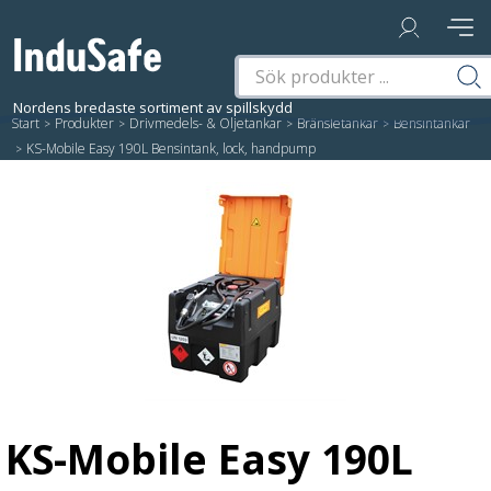
Start
/
Produkter
/
Drivmedels- & Oljetankar
/
Bränsletankar
/
Bensintankar
/
KS-Mobile Easy 190L Bensintank, lock, handpump
KS-Mobile Easy 190L