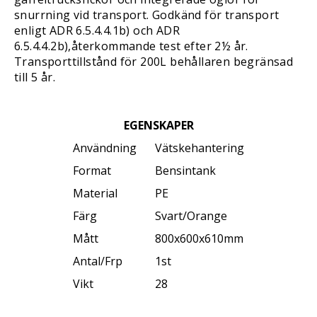
snurrning vid transport. Godkänd för transport
enligt ADR 6.5.4.4.1b) och ADR
6.5.4.4.2b),återkommande test efter 2½ år.
Transporttillstånd för 200L behållaren begränsad
till 5 år.
EGENSKAPER
Användning
Vätskehantering
Format
Bensintank
Material
PE
Färg
Svart/Orange
Mått
800x600x610mm
Antal/Frp
1st
Vikt
28