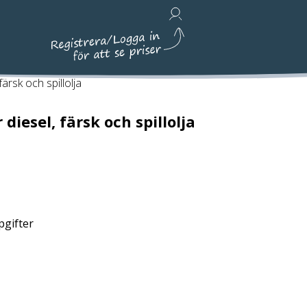
Avfallshantering, Städ & Emballage
ärsk och spillolja
diesel, färsk och spillolja
pgifter