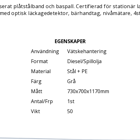
rat plåtstålband och baspall. Certifierad för stationär
tad med optisk läckagedetektor, bärhandtag, nivåmätare, 4s
EGENSKAPER
Användning
Vätskehantering
Format
Diesel/Spillolja
Material
Stål + PE
Färg
Grå
Mått
730x700x1170mm
Antal/Frp
1st
Vikt
50