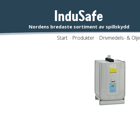
Start
/
Produkter
/
Drivmedels- & Olj