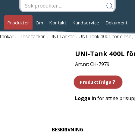
Produkter
Om
Kontakt
Kundservice
Dokument
etankar
/
Dieseltankar
/
UNI Tankar
/
UNI-Tank 400L för diesel, f
UNI-Tank 400L för 
CH-7979
Produktfråga
Logga in
för att se prisup
BESKRIVNING