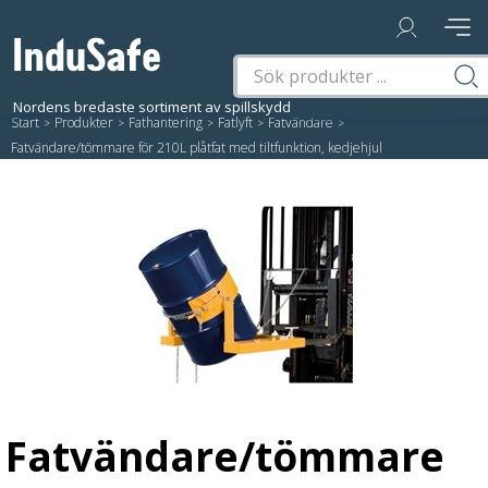
Start
/
Produkter
/
Fathantering
/
Fatlyft
/
Fatvändare
/
Fatvändare/tömmare för 210L plåtfat med tiltfunktion, kedjehjul
Fatvändare/tömmare