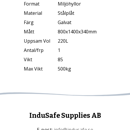
Format
Miljöhyllor
Material
Stålplåt
Färg
Galvat
Mått
800x1400x340mm
Uppsam Vol
220L
Antal/frp
1
Vikt
85
Max Vikt
500kg
InduSafe Supplies AB
E-post:
info@indusafe.se