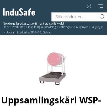
Start
/
Produkter
/
Invallning & Förvaring
/
Arbetsgolv & Miljöhylla
/
Miljöhylla
/
Uppsamlingskärl WSP-2-OS, Galvat
Uppsamlingskärl WSP-