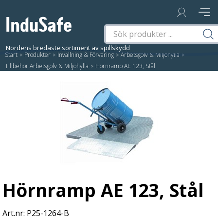
Start
/
Produkter
/
Invallning & Förvaring
/
Arbetsgolv & Miljöhylla
/
Tillbehör Arbetsgolv & Miljöhylla
/
Hörnramp AE 123, Stål
Hörnramp AE 123, Stål
P25-1264-B