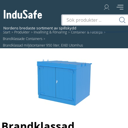
Start
/
Produkter
/
Invallning & Förvaring
/
Container & Fatdepå
/
Brandklassade Containers
/
Brandklassad miljöcontainer 950 liter, EI60 Utomhus
Brandklassad