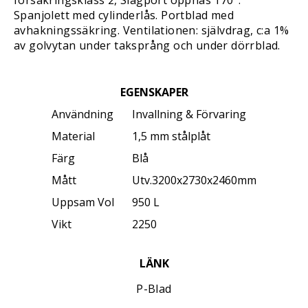
försäkringsklass 2, Slagport öppnas 170°.
Spanjolett med cylinderlås. Portblad med
avhakningssäkring. Ventilationen: självdrag, c:a 1%
av golvytan under taksprång och under dörrblad.
EGENSKAPER
Användning
Invallning & Förvaring
Material
1,5 mm stålplåt
Färg
Blå
Mått
Utv.3200x2730x2460mm
Uppsam Vol
950 L
Vikt
2250
LÄNK
P-Blad