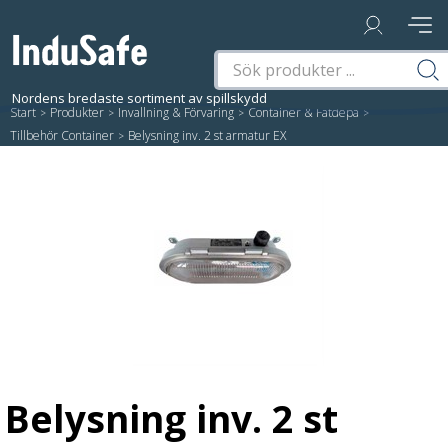
Start
/
Produkter
/
Invallning & Förvaring
/
Container & Fatdepå
/
Tillbehör Container
/
Belysning inv. 2 st armatur EX
Belysning inv. 2 st