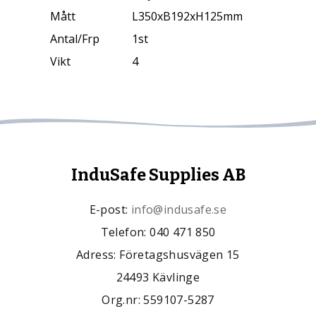
Mått
L350xB192xH125mm
Antal/Frp
1st
Vikt
4
InduSafe Supplies AB
E-post:
info@indusafe.se
Telefon: 040 471 850
Adress: Företagshusvägen 15
24493 Kävlinge
Org.nr: 559107-5287