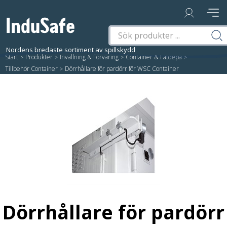
Start
/
Produkter
/
Invallning & Förvaring
/
Container & Fatdepå
/
Tillbehör Container
/
Dörrhållare för pardörr för WSC Container
Dörrhållare för pardörr