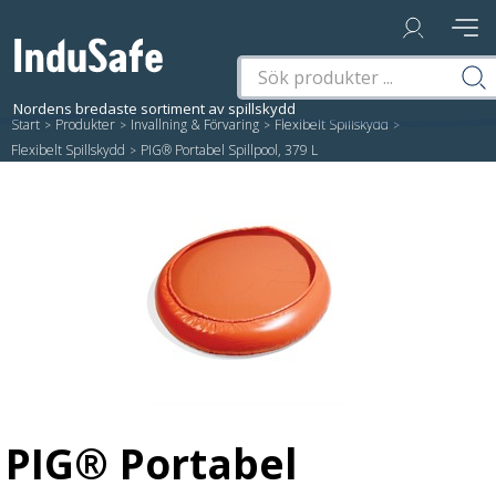
Start
/
Produkter
/
Invallning & Förvaring
/
Flexibelt Spillskydd
/
Flexibelt Spillskydd
/
PIG® Portabel Spillpool, 379 L
PIG® Portabel