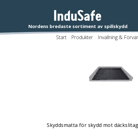
Start
/
Produkter
/
Invallning & Förva
Skyddsmatta för skydd mot däckslitag