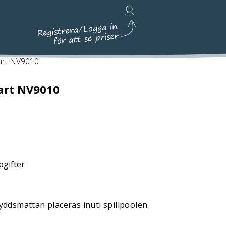
Avfallshantering, Städ & Emballage
art NV9010
art NV9010
pgifter
ddsmattan placeras inuti spillpoolen.