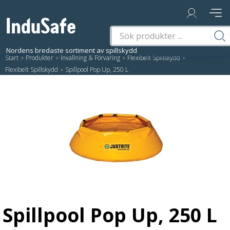
Start
/
Produkter
/
Invallning & Förvaring
/
Flexibelt Spillskydd
/
Flexibelt Spillskydd
/
Spillpool Pop Up, 250 L
Spillpool Pop Up, 250 L