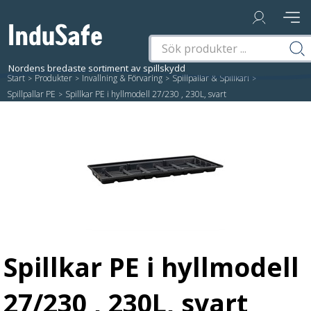
Start
/
Produkter
/
Invallning & Förvaring
/
Spillpallar & Spillkärl
/
Spillpallar PE
/
Spillkar PE i hyllmodell 27/230 , 230L, svart
Spillkar PE i hyllmodell
27/230 , 230L, svart