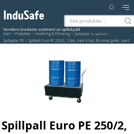
Start
/
Produkter
/
Invallning & Förvaring
/
Spillpallar & Spillkärl
/
Spillpallar PE
/
Spillpall Euro PE 250/2, 2-fats, med 4 hjul, förzinkat galler, svart
Spillpall Euro PE 250/2,