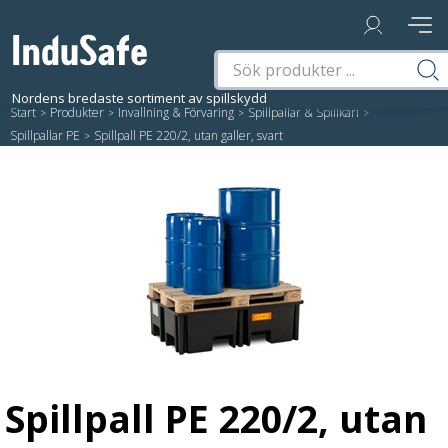
Start
/
Produkter
/
Invallning & Förvaring
/
Spillpallar & Spillkärl
/
Spillpallar PE
/
Spillpall PE 220/2, utan galler, svart
Spillpall PE 220/2, utan