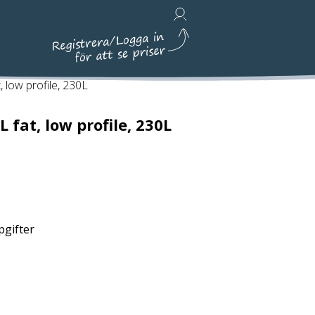
Avfallshantering, Städ & Emballage
t, low profile, 230L
L fat, low profile, 230L
pgifter