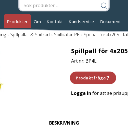
Produkter
Om
Kontakt
Kundservice
Dokument
ring
/
Spillpallar & Spillkärl
/
Spillpallar PE
/
Spillpall för 4x205L fa
Spillpall för 4x205
BP4L
Produktfråga
Logga in
för att se prisup
BESKRIVNING