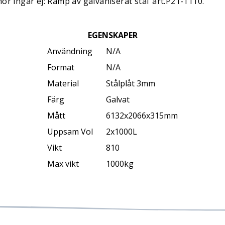
ör ingår ej: Ramp av galvaniserat stål art.P21-1110.
EGENSKAPER
Användning
N/A
Format
N/A
Material
Stålplåt 3mm
Färg
Galvat
Mått
6132x2066x315mm
Uppsam Vol
2x1000L
Vikt
810
Max vikt
1000kg