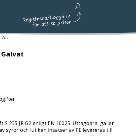
Avfallshantering, Städ & Emballage
lvat
 Galvat
pgifter
t S 235 JR G2 enligt EN 10025. Uttagbara, galler
 syror och lut kan insatser av PE levereras till