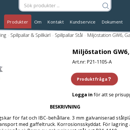
Produkter
Om
Kontakt
Kundservice
Dokument
ring
/
Spillpallar & Spillkärl
/
Spillpallar Stål
/
Miljöstation GW6, Ga
Miljöstation GW6,
P21-1105-A
Produktfråga
Logga in
för att se prisup
BESKRIVNING
skar för fat och IBC-behållare. 3 mm galvaniserad stålplå
ansport med gaffeltruck. Korrosionsskyddat. För lagring av