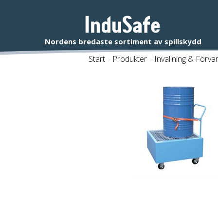
Start
/
Produkter
/
Invallning & Förva