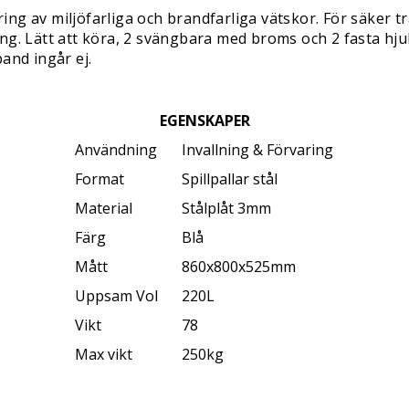
ng av miljöfarliga och brandfarliga vätskor. För säker 
ng. Lätt att köra, 2 svängbara med broms och 2 fasta hju
and ingår ej.
EGENSKAPER
Användning
Invallning & Förvaring
Format
Spillpallar stål
Material
Stålplåt 3mm
Färg
Blå
Mått
860x800x525mm
Uppsam Vol
220L
Vikt
78
Max vikt
250kg