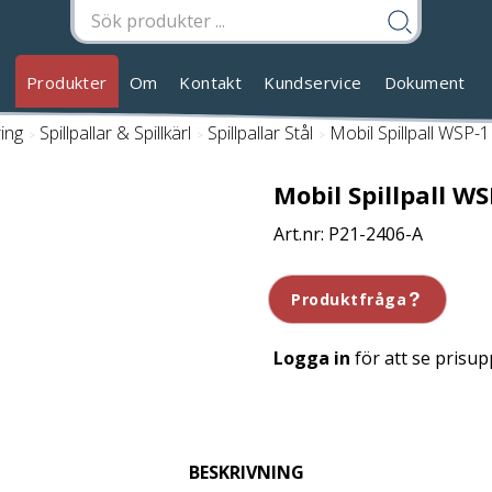
Produkter
Om
Kontakt
Kundservice
Dokument
ring
/
Spillpallar & Spillkärl
/
Spillpallar Stål
/
Mobil Spillpall WSP-1 
Mobil Spillpall WS
P21-2406-A
Produktfråga
Logga in
för att se prisup
BESKRIVNING