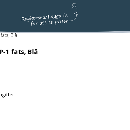
Avfallshantering, Städ & Emballage
fats, Blå
P-1 fats, Blå
pgifter