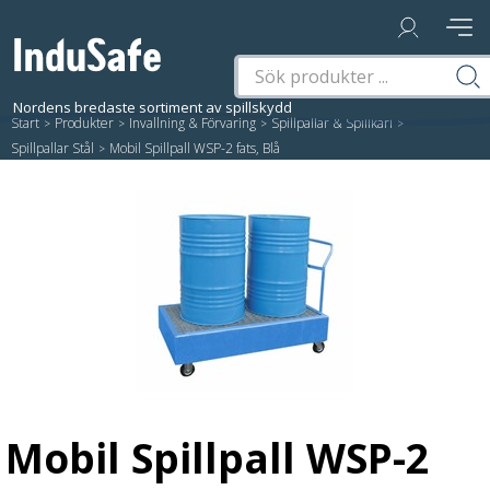
Start
/
Produkter
/
Invallning & Förvaring
/
Spillpallar & Spillkärl
/
Spillpallar Stål
/
Mobil Spillpall WSP-2 fats, Blå
Mobil Spillpall WSP-2