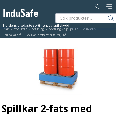
Start
/
Produkter
/
Invallning & Förvaring
/
Spillpallar & Spillkärl
/
Spillpallar Stål
/
Spillkar 2-fats med galler, Blå
Spillkar 2-fats med