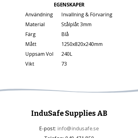
EGENSKAPER
Användning
Invallning & Förvaring
Material
Stålplåt 3mm
Färg
Blå
Mått
1250x820x240mm
Uppsam Vol
240L
Vikt
73
InduSafe Supplies AB
E-post:
info@indusafe.se