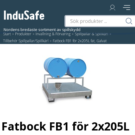
Start
/
Produkter
/
Invallning & Förvaring
/
Spillpallar & Spillkärl
/
Tillbehör Spillpallar/Spillkärl
/
Fatbock FB1 för 2x205L fat, Galvat
Fatbock FB1 för 2x205L