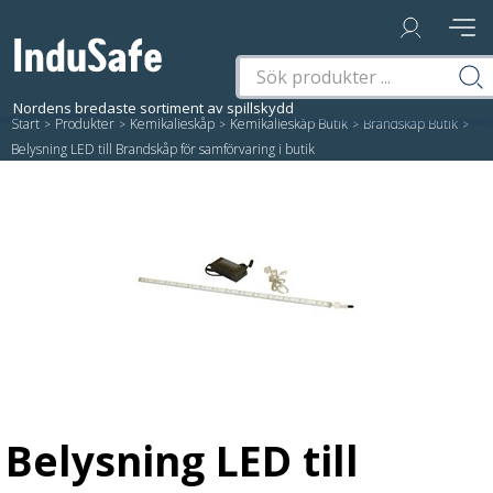
Start
/
Produkter
/
Kemikalieskåp
/
Kemikalieskåp Butik
/
Brandskåp Butik
/
Belysning LED till Brandskåp för samförvaring i butik
Belysning LED till