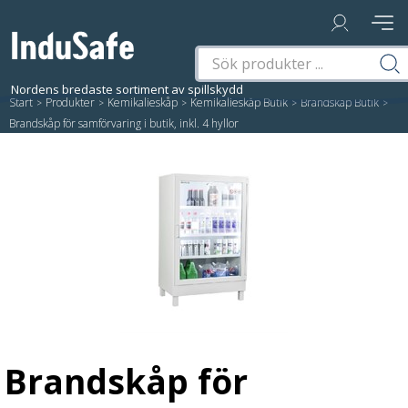
Start
/
Produkter
/
Kemikalieskåp
/
Kemikalieskåp Butik
/
Brandskåp Butik
/
Brandskåp för samförvaring i butik, inkl. 4 hyllor
Brandskåp för