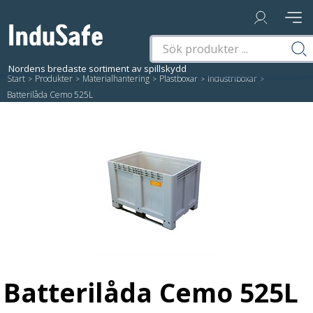
Start
/
Produkter
/
Materialhantering
/
Plastboxar
/
Industriboxar
/
Batterilåda Cemo 525L
Batterilåda Cemo 525L