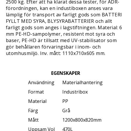
2500 kg. Efter att ha klarat dessa tester, för ADR-
förordningen, kan en industiboxen anses vara
lämplig för transport av farligt gods som BATTERI
FYLLT MED SYRA, BLYSYRABATTERIER och allt
farligt gods som anges i lagstiftningen. Material: 6
mm PE-HD-sampolymer, resistent mot syra och
baser, PE-HD är tillsatt med UV-stabilisator som
gör behållaren förvaringsbar i inom- och
utomhusmiljö. Inv. mått: 1110x710x605 mm.
EGENSKAPER
Användning
Materialhantering
Format
Industribox
Material
PP
Färg
Grå
Mått
1200x800x820mm
Uppsam Vol
470L