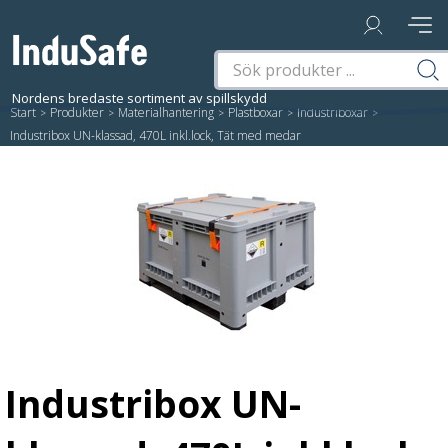
Start
/
Produkter
/
Materialhantering
/
Plastboxar
/
Industriboxar
/
Industribox UN-klassad, 470L inkl.lock, Tät med medar
Industribox UN-