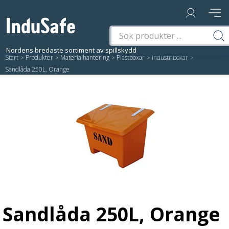
Start
/
Produkter
/
Materialhantering
/
Plastboxar
/
Industriboxar
/
Sandlåda 250L, Orange
Sandlåda 250L, Orange