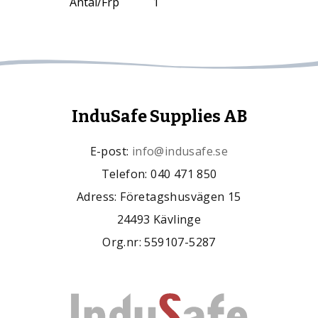
Antal/Frp
1
InduSafe Supplies AB
E-post:
info@indusafe.se
Telefon: 040 471 850
Adress: Företagshusvägen 15
24493 Kävlinge
Org.nr: 559107-5287