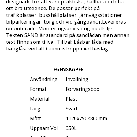
designade för att vara praktiska, hållbara och ha
ett bra utseende. De passar perfekt på
trafikplatser, busshållplatser, järnvägsstationer,
bilparkeringar, torg och vid gångbanor.Levereras
omonterade. Monteringsanvisning medföljer.
Texten SAND är standard på sandlådan men annan
text finns som tillval. Tillval: Låsbar låda med
hänglåsöverfall. Gummistropp med beslag.
EGENSKAPER
Användning
Invallning
Format
Förvaringsbox
Material
Plast
Färg
Svart
Mått
1120x790×860mm
Uppsam Vol
350L