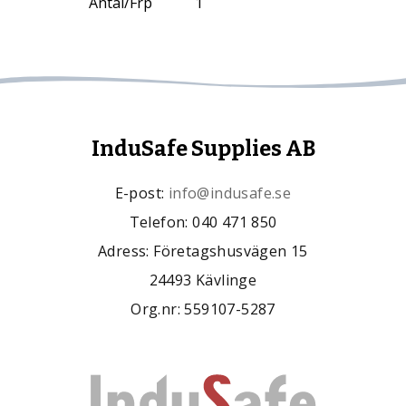
Antal/Frp
1
InduSafe Supplies AB
E-post:
info@indusafe.se
Telefon: 040 471 850
Adress: Företagshusvägen 15
24493 Kävlinge
Org.nr: 559107-5287