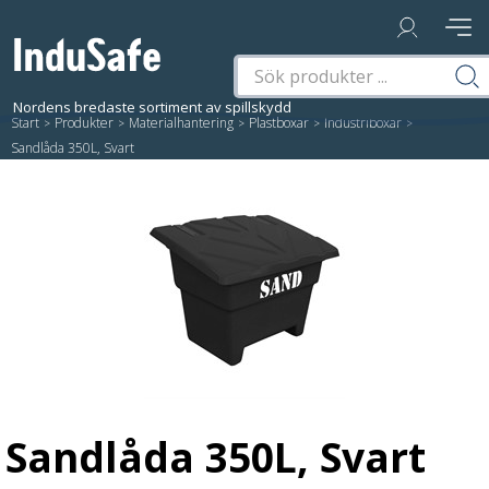
Start
/
Produkter
/
Materialhantering
/
Plastboxar
/
Industriboxar
/
Sandlåda 350L, Svart
Sandlåda 350L, Svart