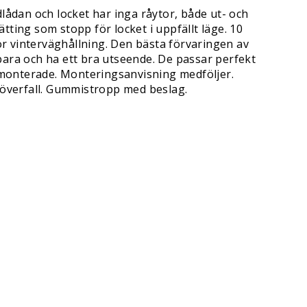
dlådan och locket har inga råytor, både ut- och
tting som stopp för locket i uppfällt läge. 10
ör vinterväghållning. Den bästa förvaringen av
lbara och ha ett bra utseende. De passar perfekt
 omonterade. Monteringsanvisning medföljer.
söverfall. Gummistropp med beslag.