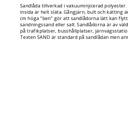
Sandlåda tillverkad i vakuuminjicerad polyester.
insida är helt släta. Gångjärn, bult och kätting 
cm höga ”ben” gör att sandlådorna lätt kan flyt
sandningssand eller salt. Sandlådorna är av väld
på trafikplatser, busshållplatser, järnvägssta
Texten SAND är standard på sandlådan men annan