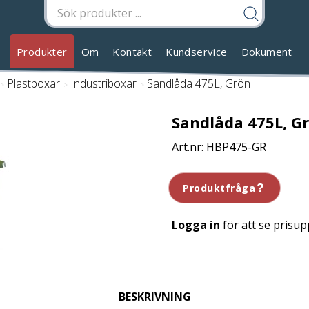
Produkter
Om
Kontakt
Kundservice
Dokument
/
Plastboxar
/
Industriboxar
/
Sandlåda 475L, Grön
Sandlåda 475L, G
HBP475-GR
Produktfråga
Logga in
för att se prisup
BESKRIVNING