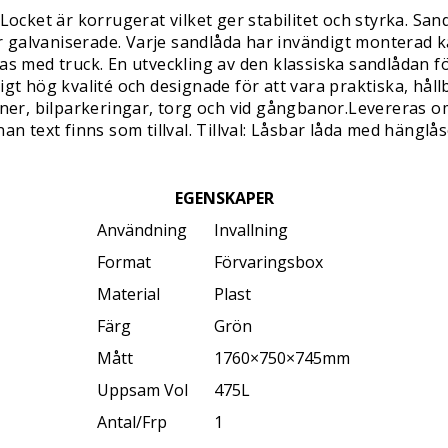
 Locket är korrugerat vilket ger stabilitet och styrka. San
är galvaniserade. Varje sandlåda har invändigt monterad kä
tas med truck. En utveckling av den klassiska sandlådan f
igt hög kvalité och designade för att vara praktiska, hål
tioner, bilparkeringar, torg och vid gångbanor.Levereras
 text finns som tillval. Tillval: Låsbar låda med hänglå
EGENSKAPER
Användning
Invallning
Format
Förvaringsbox
Material
Plast
Färg
Grön
Mått
1760×750×745mm
Uppsam Vol
475L
Antal/Frp
1