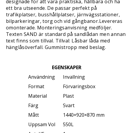
designade för att vara praktiska, hållbara och ha
ett bra utseende. De passar perfekt på
trafikplatser, busshållplatser, järnvägsstationer,
bilparkeringar, torg och vid gångbanor.Levereras
omonterade. Monteringsanvisning medföljer.
Texten SAND är standard på sandlådan men annan
text finns som tillval. Tillval: Låsbar låda med
hänglåsöverfall. Gummistropp med beslag.
EGENSKAPER
Användning
Invallning
Format
Förvaringsbox
Material
Plast
Färg
Svart
Mått
1440×920×870 mm
Uppsam Vol
550L