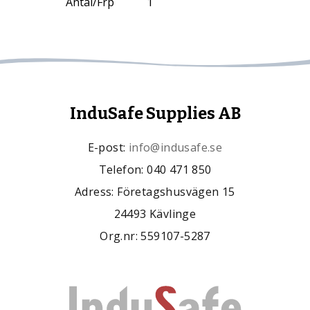
Antal/Frp
1
InduSafe Supplies AB
E-post:
info@indusafe.se
Telefon: 040 471 850
Adress: Företagshusvägen 15
24493 Kävlinge
Org.nr: 559107-5287