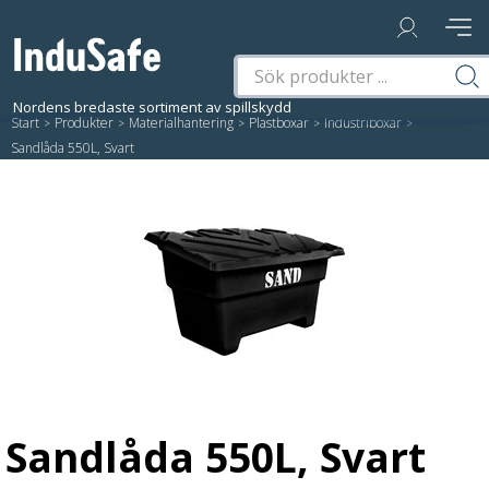
Start
/
Produkter
/
Materialhantering
/
Plastboxar
/
Industriboxar
/
Sandlåda 550L, Svart
Sandlåda 550L, Svart