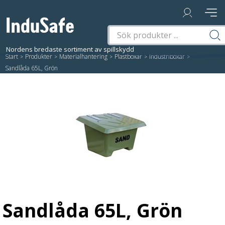
Start
/
Produkter
/
Materialhantering
/
Plastboxar
/
Industriboxar
/
Sandlåda 65L, Grön
Sandlåda 65L, Grön