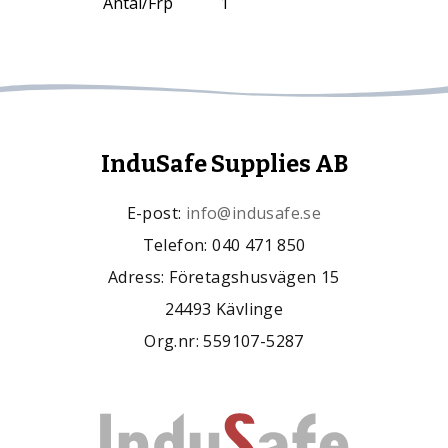
Antal/Frp
1
InduSafe Supplies AB
E-post:
info@indusafe.se
Telefon: 040 471 850
Adress: Företagshusvägen 15
24493 Kävlinge
Org.nr: 559107-5287