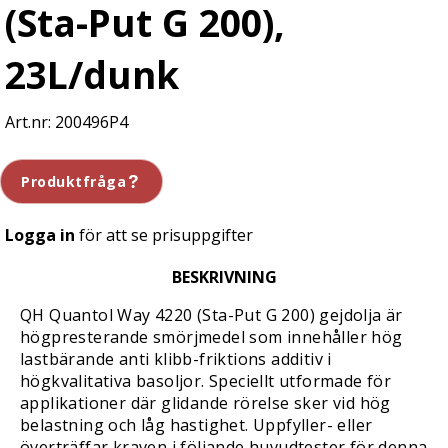
(Sta-Put G 200),
23L/dunk
200496P4
Produktfråga
Logga in
för att se prisuppgifter
BESKRIVNING
QH Quantol Way 4220 (Sta-Put G 200) gejdolja är
högpresterande smörjmedel som innehåller hög
lastbärande anti klibb-friktions additiv i
högkvalitativa basoljor. Speciellt utformade för
applikationer där glidande rörelse sker vid hög
belastning och låg hastighet. Uppfyller- eller
överträffar kraven i följande huvudtester för denna