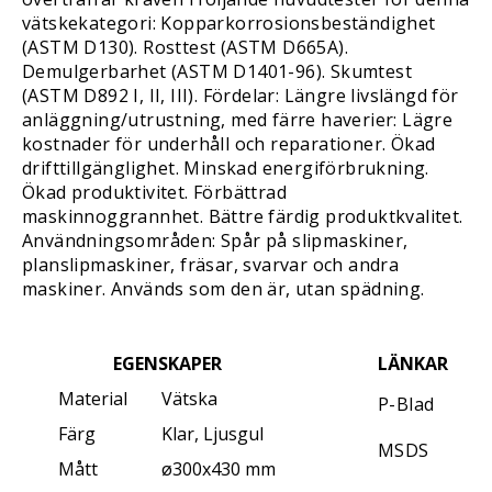
vätskekategori: Kopparkorrosionsbeständighet
(ASTM D130). Rosttest (ASTM D665A).
Demulgerbarhet (ASTM D1401-96). Skumtest
(ASTM D892 I, II, III). Fördelar: Längre livslängd för
anläggning/utrustning, med färre haverier: Lägre
kostnader för underhåll och reparationer. Ökad
drifttillgänglighet. Minskad energiförbrukning.
Ökad produktivitet. Förbättrad
maskinnoggrannhet. Bättre färdig produktkvalitet.
Användningsområden: Spår på slipmaskiner,
planslipmaskiner, fräsar, svarvar och andra
maskiner. Används som den är, utan spädning.
EGENSKAPER
LÄNKAR
Material
Vätska
P-Blad
Färg
Klar, Ljusgul
MSDS
Mått
ø300x430 mm