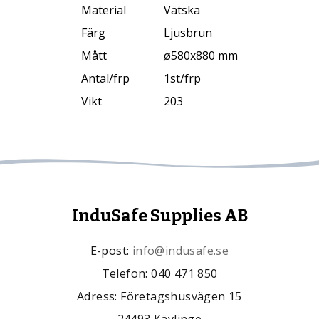
Material
Vätska
Färg
Ljusbrun
Mått
ø580x880 mm
Antal/frp
1st/frp
Vikt
203
InduSafe Supplies AB
E-post:
info@indusafe.se
Telefon: 040 471 850
Adress: Företagshusvägen 15
24493 Kävlinge