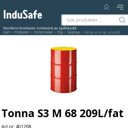
Start
/
Produkter
/
Smörjmedel
/
Olja
/
Gejdolja
/
Tonna S3 M 68 209L/fat
Tonna S3 M 68 209L/fat
401208