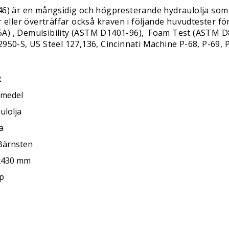
 är en mångsidig och högpresterande hydraulolja som p
er eller överträffar också kraven i följande huvudtester 
) , Demulsibility (ASTM D1401-96), Foam Test (ASTM D892
950-S, US Steel 127,136, Cincinnati Machine P-68, P-69, P
R
jmedel
ulolja
a
 Bärnsten
x430 mm
rp