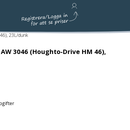
Avfallshantering, Städ & Emballage
46), 23L/dunk
 AW 3046 (Houghto-Drive HM 46),
pgifter