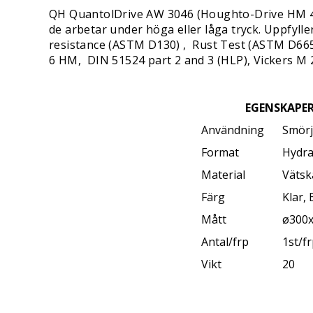
QH QuantolDrive AW 3046 (Houghto-Drive HM 46)
de arbetar under höga eller låga tryck. Uppfyll
resistance (ASTM D130) , Rust Test (ASTM D665A
6 HM, DIN 51524 part 2 and 3 (HLP), Vickers M 2
EGENSKAPE
Användning
Smör
Format
Hydra
Material
Vätsk
Färg
Klar,
Mått
ø300
Antal/frp
1st/f
Vikt
20