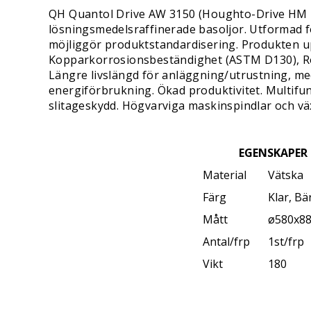
QH Quantol Drive AW 3150 (Houghto-Drive HM 150)
lösningsmedelsraffinerade basoljor. Utformad 
möjliggör produktstandardisering. Produkten upp
Kopparkorrosionsbeständighet (ASTM D130), Ros
Längre livslängd för anläggning/utrustning, med
energiförbrukning. Ökad produktivitet. Multifu
slitageskydd. Högvarviga maskinspindlar och vä
EGENSKAPER
Material
Vätska
Färg
Klar, Bä
Mått
ø580x8
Antal/frp
1st/frp
Vikt
180