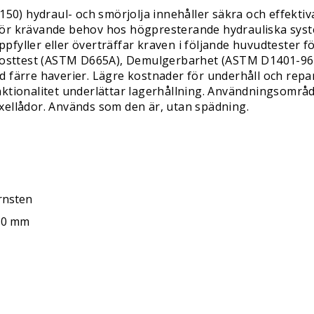
 hydraul- och smörjolja innehåller säkra och effektiva t
för krävande behov hos högpresterande hydrauliska syste
fyller eller överträffar kraven i följande huvudtester f
ttest (ASTM D665A), Demulgerbarhet (ASTM D1401-96), Sk
 färre haverier. Lägre kostnader för underhåll och repar
nktionalitet underlättar lagerhållning. Användningsområ
xellådor. Används som den är, utan spädning.
rnsten
80 mm