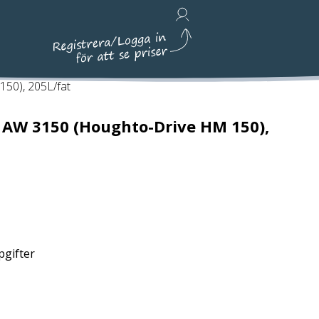
Avfallshantering, Städ & Emballage
50), 205L/fat
 AW 3150 (Houghto-Drive HM 150),
pgifter