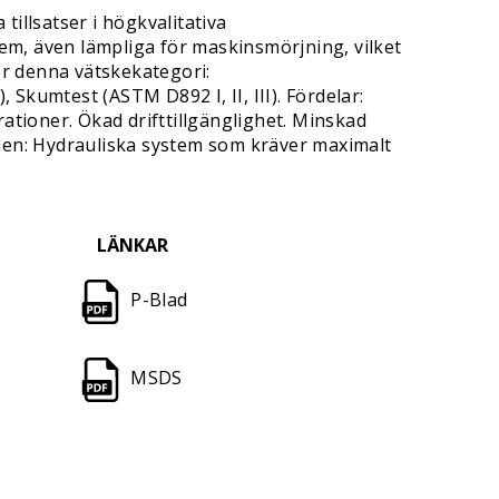
illsatser i högkvalitativa
m, även lämpliga för maskinsmörjning, vilket
ör denna vätskekategori:
umtest (ASTM D892 I, II, III). Fördelar:
ationer. Ökad drifttillgänglighet. Minskad
den: Hydrauliska system som kräver maximalt
LÄNKAR
P-Blad
MSDS