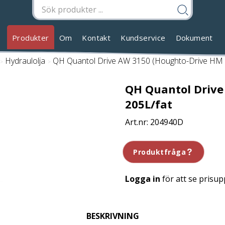
Produkter
Om
Kontakt
Kundservice
Dokument
/
Hydraulolja
/
QH Quantol Drive AW 3150 (Houghto-Drive HM 1
QH Quantol Drive
205L/fat
204940D
Produktfråga
Logga in
för att se prisup
BESKRIVNING