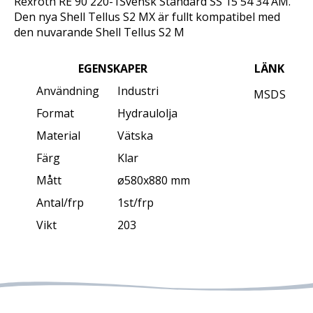
Rexroth RE 90 220-1Svensk Standard SS 15 54 34 AM.
Den nya Shell Tellus S2 MX är fullt kompatibel med
den nuvarande Shell Tellus S2 M
EGENSKAPER
LÄNK
Användning
Industri
MSDS
Format
Hydraulolja
Material
Vätska
Färg
Klar
Mått
ø580x880 mm
Antal/frp
1st/frp
Vikt
203