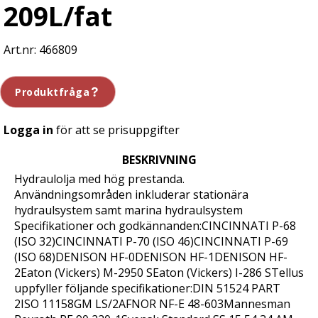
209L/fat
466809
Produktfråga
Logga in
för att se prisuppgifter
BESKRIVNING
Hydraulolja med hög prestanda.
Användningsområden inkluderar stationära
hydraulsystem samt marina hydraulsystem
Specifikationer och godkännanden:CINCINNATI P-68
(ISO 32)CINCINNATI P-70 (ISO 46)CINCINNATI P-69
(ISO 68)DENISON HF-0DENISON HF-1DENISON HF-
2Eaton (Vickers) M-2950 SEaton (Vickers) I-286 STellus
uppfyller följande specifikationer:DIN 51524 PART
2ISO 11158GM LS/2AFNOR NF-E 48-603Mannesman