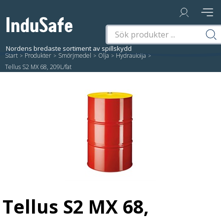
Start
/
Produkter
/
Smörjmedel
/
Olja
/
Hydraulolja
/
Tellus S2 MX 68, 209L/fat
Tellus S2 MX 68,