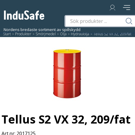
Start
/
Produkter
/
Smörjmedel
/
Olja
/
Hydraulolja
/
Tellus S2 VX 32, 209/fat
Tellus S2 VX 32, 209/fat
2017125