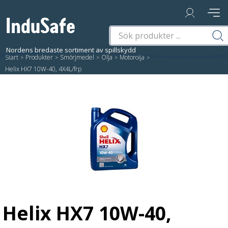
Start
/
Produkter
/
Smörjmedel
/
Olja
/
Motorolja
/
Helix HX7 10W-40, 4X4L/frp
Helix HX7 10W-40,