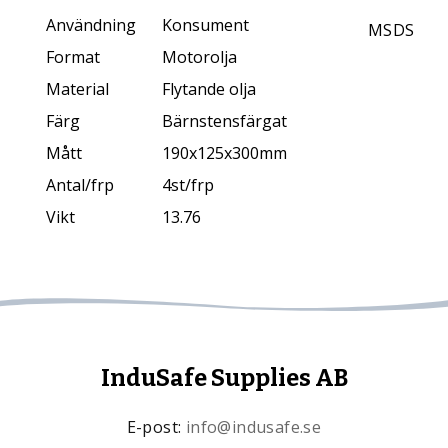
Användning
Konsument
MSDS
Format
Motorolja
Material
Flytande olja
Färg
Bärnstensfärgat
Mått
190x125x300mm
Antal/frp
4st/frp
Vikt
13.76
InduSafe Supplies AB
E-post:
info@indusafe.se