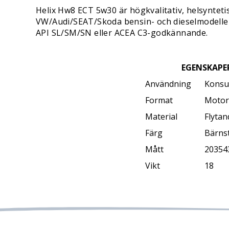
Helix Hw8 ECT 5w30 är högkvalitativ, helsynteti
VW/Audi/SEAT/Skoda bensin- och dieselmodeller
API SL/SM/SN eller ACEA C3-godkännande.
EGENSKAPE
Användning
Konsu
Format
Motor
Material
Flytan
Färg
Bärns
Mått
20354
Vikt
18