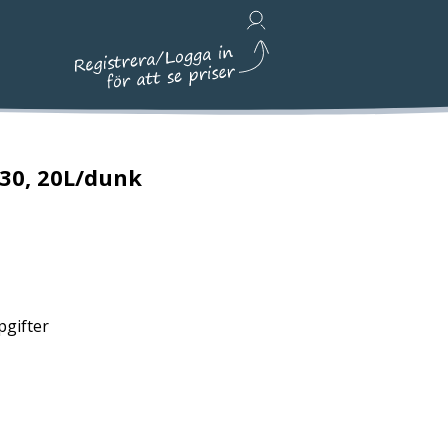
Avfallshantering, Städ & Emballage
-30, 20L/dunk
pgifter