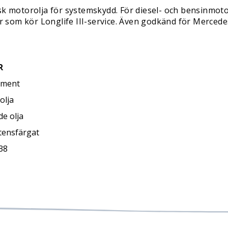
sk motorolja för systemskydd. För diesel- och bensinmoto
 som kör Longlife III-service. Även godkänd för Merced
R
ment
olja
de olja
tensfärgat
38