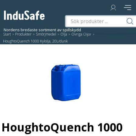
Start
/
Produkter
/
Smörjmedel
/
Olja
/
Övriga Oljor
/
HoughtoQuench 1000 Kylolja, 20L/dunk
HoughtoQuench 1000